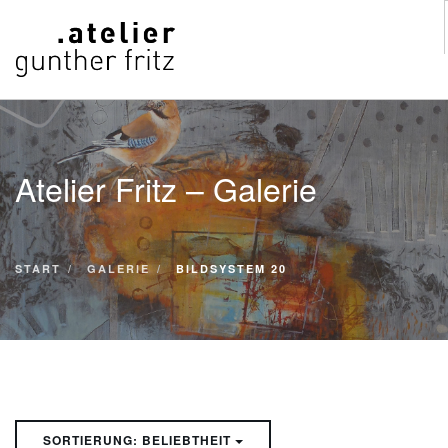
START
WERKE
Atelier Fritz – Galerie
VITA
KONTAKT
GALERIE
START
GALERIE
BILDSYSTEM 20
SUCHE
SORTIERUNG: BELIEBTHEIT