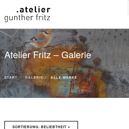
START
WERKE
Atelier Fritz – Galerie
VITA
KONTAKT
GALERIE
START
GALERIE
ALLE WERKE
SUCHE
SORTIERUNG: BELIEBTHEIT