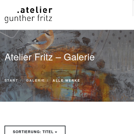
START
WERKE
Atelier Fritz – Galerie
VITA
KONTAKT
GALERIE
START
GALERIE
ALLE WERKE
SUCHE
SORTIERUNG: TITEL