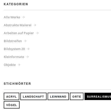
KATEGORIEN
Alle Werke
Abstrakte Malerei
Arbeiten auf Papier
Bildstreifen
Bildsystem 20
Kleinformate
Objekte
STICHWÖRTER
ACRYL
LANDSCHAFT
LEINWAND
ORTE
SURREALISMU
VÖGEL