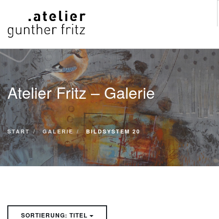
START
WERKE
Atelier Fritz – Galerie
VITA
KONTAKT
GALERIE
START
GALERIE
BILDSYSTEM 20
SUCHE
SORTIERUNG: TITEL