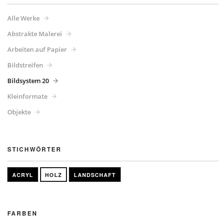
Alle Werke
Abstrakte Malerei
Arbeiten auf Papier
Bildstreifen
Bildsystem 20
Kleinformate
Objekte
STICHWÖRTER
ACRYL
HOLZ
LANDSCHAFT
FARBEN