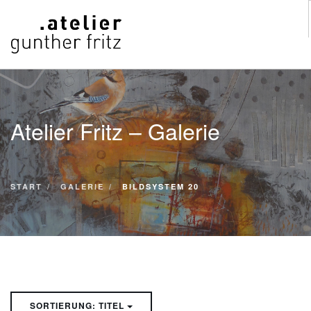
START
WERKE
Atelier Fritz – Galerie
VITA
KONTAKT
GALERIE
START
GALERIE
BILDSYSTEM 20
SUCHE
SORTIERUNG: TITEL