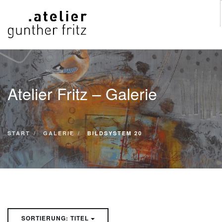
START
WERKE
Atelier Fritz – Galerie
VITA
KONTAKT
GALERIE
START
GALERIE
BILDSYSTEM 20
SUCHE
SORTIERUNG: TITEL