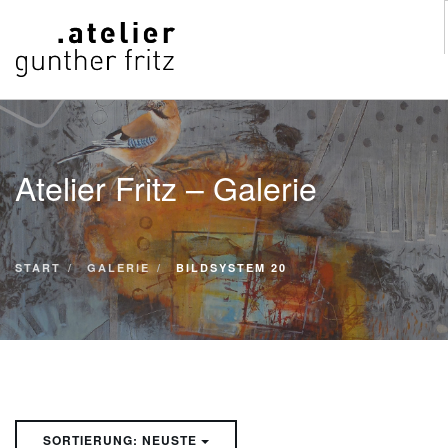
START
WERKE
Atelier Fritz – Galerie
VITA
KONTAKT
GALERIE
START
GALERIE
BILDSYSTEM 20
SUCHE
SORTIERUNG: NEUSTE