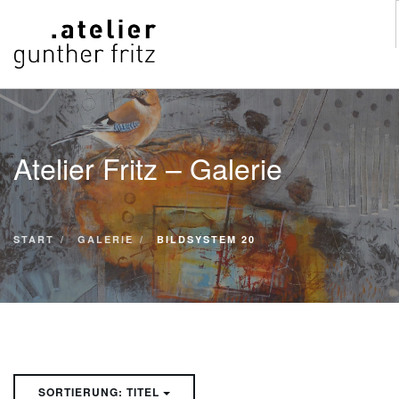
START
WERKE
Atelier Fritz – Galerie
VITA
KONTAKT
GALERIE
START
GALERIE
BILDSYSTEM 20
SUCHE
SORTIERUNG: TITEL