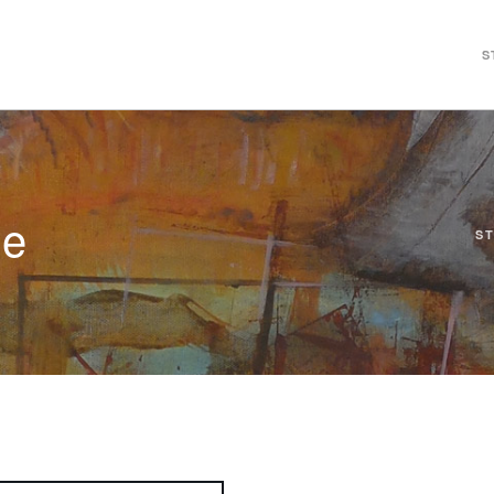
S
ie
S