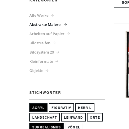
KATEGORIEN
Alle Werke
Abstrakte Malerei
Arbeiten auf Papier
Bildstreifen
Bildsystem 20
Kleinformate
Objekte
STICHWÖRTER
ACRYL
FIGURATIV
HERR L
LANDSCHAFT
LEINWAND
ORTE
SURREALISMUS
VÖGEL