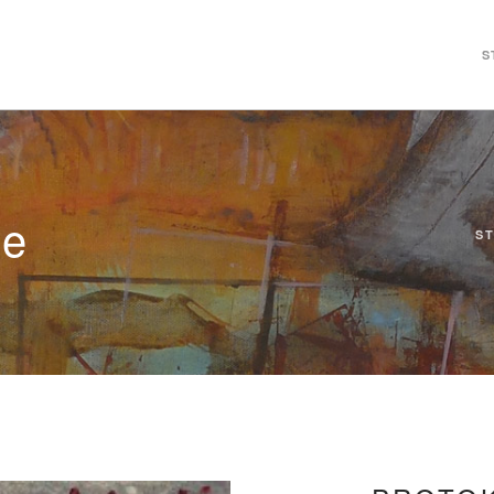
S
ie
S