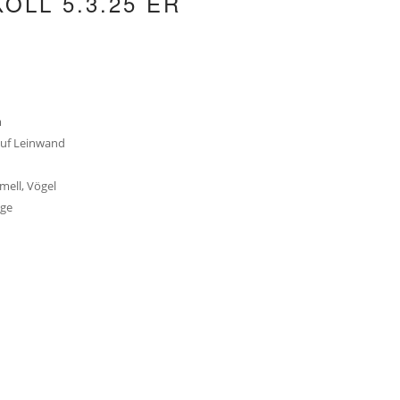
OLL 5.3.25 ER
m
uf Leinwand
mell, Vögel
nge