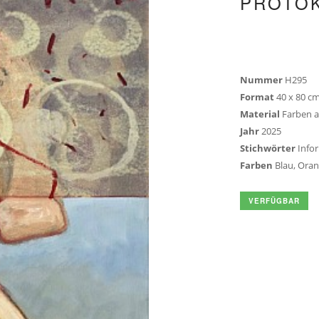
PROTOK
Nummer
H295
Format
40 x 80 c
Material
Farben a
Jahr
2025
Stichwörter
Infor
Farben
Blau, Ora
VERFÜGBAR