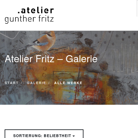
START
WERKE
Atelier Fritz – Galerie
VITA
KONTAKT
GALERIE
START
GALERIE
ALLE WERKE
SUCHE
SORTIERUNG: BELIEBTHEIT