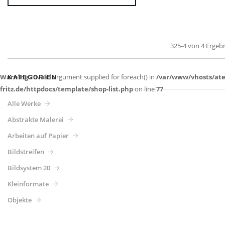
325-4 von 4 Ergeb
Warning
KATEGORIEN
: Invalid argument supplied for foreach() in
/var/www/vhosts/atel
fritz.de/httpdocs/template/shop-list.php
on line
77
Alle Werke
Abstrakte Malerei
Arbeiten auf Papier
Bildstreifen
Bildsystem 20
Kleinformate
Objekte