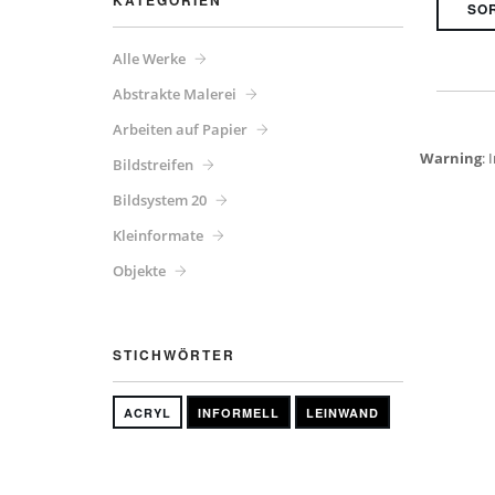
KATEGORIEN
Alle Werke
Abstrakte Malerei
Arbeiten auf Papier
Warning
: 
Bildstreifen
Bildsystem 20
Kleinformate
Objekte
STICHWÖRTER
ACRYL
INFORMELL
LEINWAND