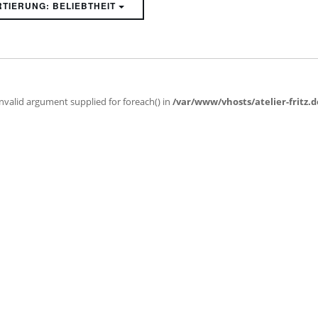
SORTIERUNG: BELIEBTHEIT
Invalid argument supplied for foreach() in
/var/www/vhosts/atelier-fritz.