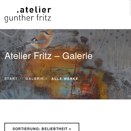
START
WERKE
Atelier Fritz – Galerie
VITA
KONTAKT
GALERIE
START
GALERIE
ALLE WERKE
SUCHE
SORTIERUNG: BELIEBTHEIT