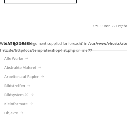
325-22 von 22 Ergeb
Warning
KATEGORIEN
: Invalid argument supplied for foreach() in
/var/www/vhosts/atel
fritz.de/httpdocs/template/shop-list.php
on line
77
Alle Werke
Abstrakte Malerei
Arbeiten auf Papier
Bildstreifen
Bildsystem 20
Kleinformate
Objekte