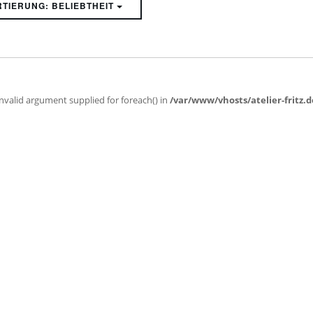
SORTIERUNG: BELIEBTHEIT
Invalid argument supplied for foreach() in
/var/www/vhosts/atelier-fritz.