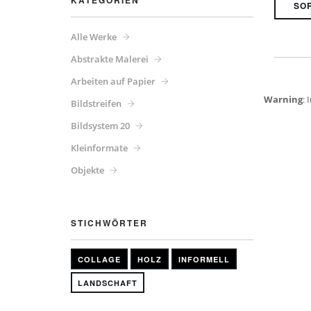
KATEGORIEN
Alle Werke
Abstrakte Malerei
Arbeiten auf Papier
Warning
: 
Bildstreifen
Bildsystem 20
Kleinformate
Objekte
STICHWÖRTER
COLLAGE
HOLZ
INFORMELL
LANDSCHAFT