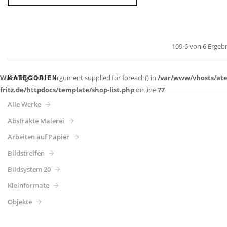
109-6 von 6 Ergeb
Warning
KATEGORIEN
: Invalid argument supplied for foreach() in
/var/www/vhosts/atel
fritz.de/httpdocs/template/shop-list.php
on line
77
Alle Werke
Abstrakte Malerei
Arbeiten auf Papier
Bildstreifen
Bildsystem 20
Kleinformate
Objekte