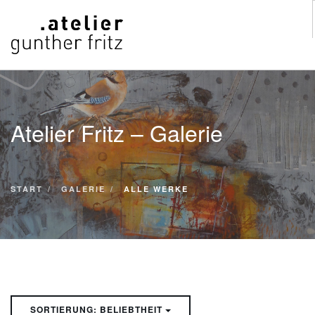
START
WERKE
Atelier Fritz – Galerie
VITA
KONTAKT
GALERIE
START
GALERIE
ALLE WERKE
SUCHE
SORTIERUNG: BELIEBTHEIT