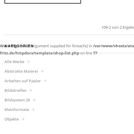
109-2 von 2 Ergeb
Warning
KATEGORIEN
: Invalid argument supplied for foreach() in
/var/www/vhosts/atel
fritz.de/httpdocs/template/shop-list.php
on line
77
Alle Werke
Abstrakte Malerei
Arbeiten auf Papier
Bildstreifen
Bildsystem 20
Kleinformate
Objekte