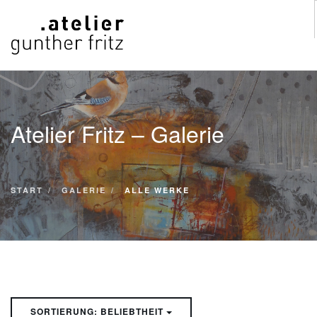
START
WERKE
Atelier Fritz – Galerie
VITA
KONTAKT
GALERIE
START
GALERIE
ALLE WERKE
SUCHE
SORTIERUNG: BELIEBTHEIT