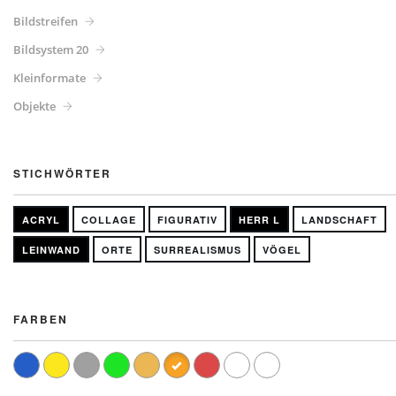
Bildstreifen
Bildsystem 20
Kleinformate
Objekte
STICHWÖRTER
ACRYL
COLLAGE
FIGURATIV
HERR L
LANDSCHAFT
LEINWAND
ORTE
SURREALISMUS
VÖGEL
FARBEN