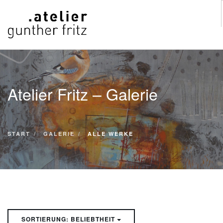
START
WERKE
Atelier Fritz – Galerie
VITA
KONTAKT
GALERIE
START
GALERIE
ALLE WERKE
SUCHE
SORTIERUNG: BELIEBTHEIT