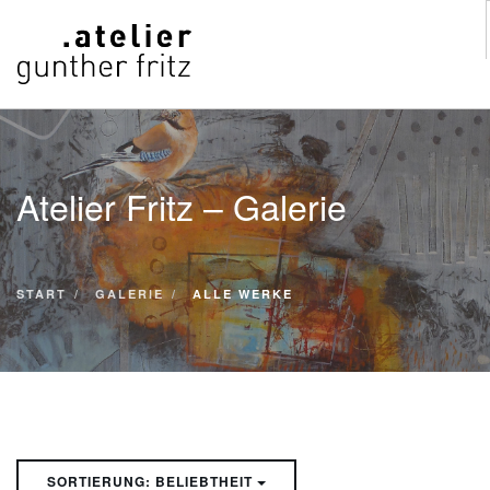
START
WERKE
Atelier Fritz – Galerie
VITA
KONTAKT
GALERIE
START
GALERIE
ALLE WERKE
SUCHE
SORTIERUNG: BELIEBTHEIT