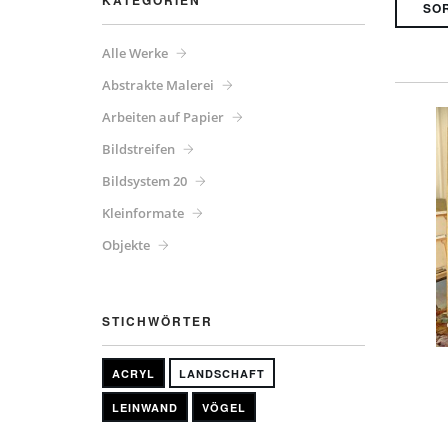
KATEGORIEN
Alle Werke
Abstrakte Malerei
Arbeiten auf Papier
Bildstreifen
Bildsystem 20
Kleinformate
Objekte
STICHWÖRTER
ACRYL
LANDSCHAFT
LEINWAND
VÖGEL