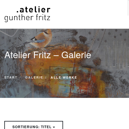
START
WERKE
Atelier Fritz – Galerie
VITA
KONTAKT
GALERIE
START
GALERIE
ALLE WERKE
SUCHE
SORTIERUNG: TITEL