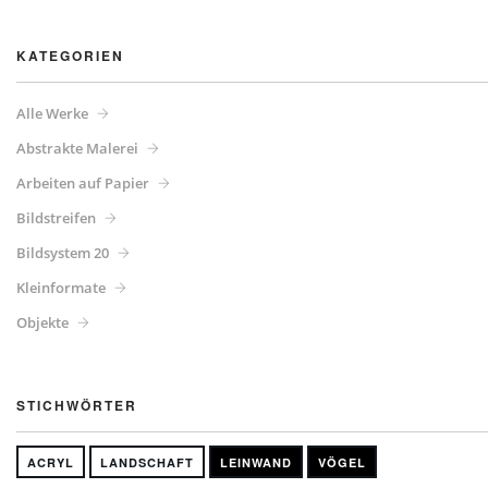
KATEGORIEN
Alle Werke
Abstrakte Malerei
Arbeiten auf Papier
Bildstreifen
Bildsystem 20
Kleinformate
Objekte
STICHWÖRTER
ACRYL
LANDSCHAFT
LEINWAND
VÖGEL