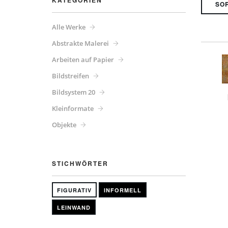
KATEGORIEN
Alle Werke
Abstrakte Malerei
Arbeiten auf Papier
Bildstreifen
Bildsystem 20
Kleinformate
Objekte
STICHWÖRTER
FIGURATIV
INFORMELL
LEINWAND