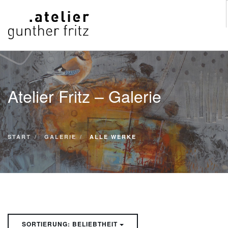
START
WERKE
Atelier Fritz – Galerie
VITA
KONTAKT
GALERIE
START
GALERIE
ALLE WERKE
SUCHE
SORTIERUNG: BELIEBTHEIT