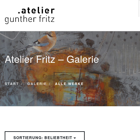
START
WERKE
Atelier Fritz – Galerie
VITA
KONTAKT
GALERIE
START
GALERIE
ALLE WERKE
SUCHE
SORTIERUNG: BELIEBTHEIT