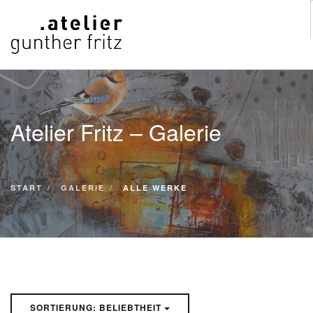
START
WERKE
Atelier Fritz – Galerie
VITA
KONTAKT
GALERIE
START
GALERIE
ALLE WERKE
SUCHE
SORTIERUNG: BELIEBTHEIT