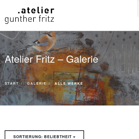
START
WERKE
Atelier Fritz – Galerie
VITA
KONTAKT
GALERIE
START
GALERIE
ALLE WERKE
SUCHE
SORTIERUNG: BELIEBTHEIT