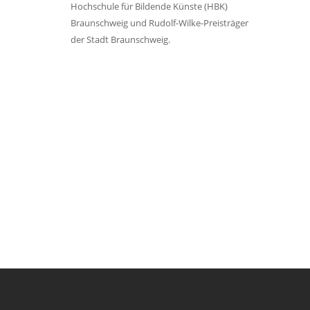
Hochschule für Bildende Künste (HBK)
Braunschweig und Rudolf-Wilke-Preisträger
der Stadt Braunschweig.