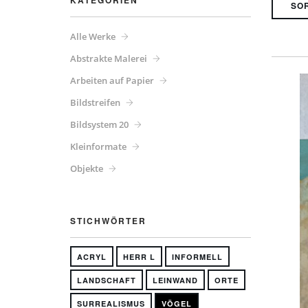
KATEGORIEN
Alle Werke
Abstrakte Malerei
Arbeiten auf Papier
Bildstreifen
Bildsystem 20
Kleinformate
Objekte
STICHWÖRTER
ACRYL
HERR L
INFORMELL
LANDSCHAFT
LEINWAND
ORTE
SURREALISMUS
VÖGEL