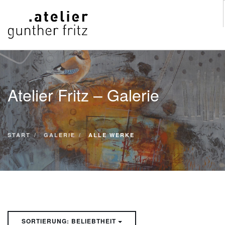
START
WERKE
Atelier Fritz – Galerie
VITA
KONTAKT
GALERIE
START
GALERIE
ALLE WERKE
SUCHE
SORTIERUNG: BELIEBTHEIT