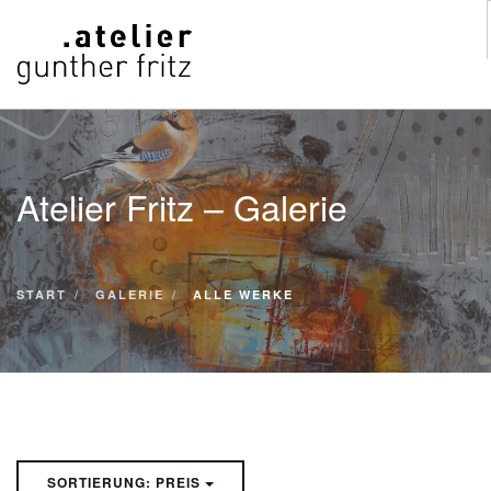
START
WERKE
Atelier Fritz – Galerie
VITA
KONTAKT
GALERIE
START
GALERIE
ALLE WERKE
SUCHE
SORTIERUNG: PREIS