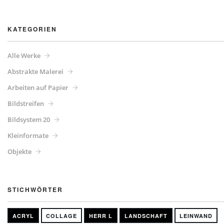
KATEGORIEN
Alle Werke
Abstrakte Malerei
Arbeiten auf Papier
Bildstreifen
Bildsystem 20
Kleinformate
Objekte
STICHWÖRTER
ACRYL
COLLAGE
HERR L
LANDSCHAFT
LEINWAND