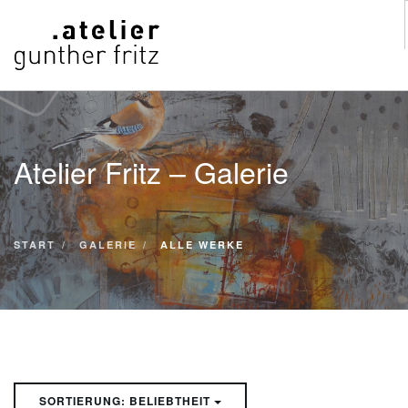
START
WERKE
Atelier Fritz – Galerie
VITA
KONTAKT
GALERIE
START
GALERIE
ALLE WERKE
SUCHE
SORTIERUNG: BELIEBTHEIT