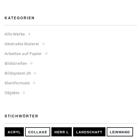
KATEGORIEN
Alle Werke
Abstrakte Malerei
Arbeiten auf Papier
Bildstreifen
Bildsystem 20
Kleinformate
Objekte
STICHWÖRTER
ACRYL
COLLAGE
HERR L
LANDSCHAFT
LEINWAND