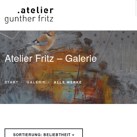
START
WERKE
Atelier Fritz – Galerie
VITA
KONTAKT
GALERIE
START
GALERIE
ALLE WERKE
SUCHE
SORTIERUNG: BELIEBTHEIT