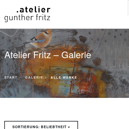
START
WERKE
Atelier Fritz – Galerie
VITA
KONTAKT
GALERIE
START
GALERIE
ALLE WERKE
SUCHE
SORTIERUNG: BELIEBTHEIT