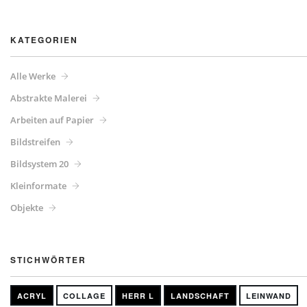
KATEGORIEN
Alle Werke
Abstrakte Malerei
Arbeiten auf Papier
Bildstreifen
Bildsystem 20
Kleinformate
Objekte
STICHWÖRTER
ACRYL
COLLAGE
HERR L
LANDSCHAFT
LEINWAND