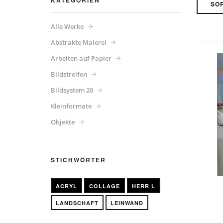
KATEGORIEN
Alle Werke
Abstrakte Malerei
Arbeiten auf Papier
Bildstreifen
Bildsystem 20
Kleinformate
Objekte
STICHWÖRTER
ACRYL
COLLAGE
HERR L
LANDSCHAFT
LEINWAND